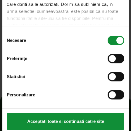
care doriti sa le autorizati. Dorim sa subliniem ca, in
urma selectiei dumneavoastra, este posibil ca nu toate
functionalitatile site-ului sa fie disponibile. Pentru mai
multe informatii, va rugam sa vizitati Politica noastra de
romania@
eisberg.com
confidentialitate si Politica privind modulele cookie.
Selecția
Șoseaua Cernica nr. 216, RO 77145
Necesare
consimțământului
Pantelimon, Ilfov, Romania
Preferinţe
Statistici
Personalizare
Acceptati toate si continuati catre site