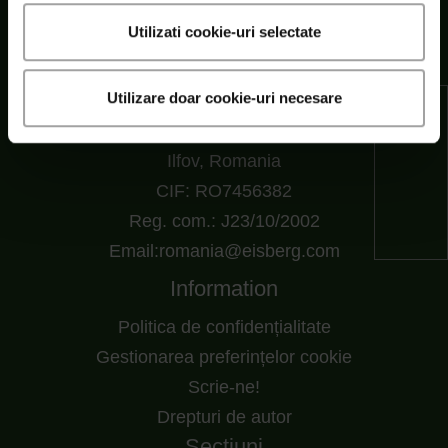
Utilizati cookie-uri selectate
SC Eisberg s.r.l.
Utilizare doar cookie-uri necesare
Șoseaua Cernica nr. 216, RO 77145 Pantelimon,
Ilfov, Romania
CIF: RO7456382
Reg. com.: J23/10/2002
Email:romania@eisberg.com
Information
Politica de confidențialitate
Gestionarea preferințelor cookie
Scrie-ne!
Drepturi de autor
Secțiuni