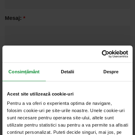
G
Mesaj:
*
D
P
R
N
u
m
Consimțământ
Detalii
Despre
e
G
Sunt de acord ca acest site web să stocheze
M
D
informațiile pe care le-am trimis, astfel încât să
Acest site utilizează cookie-uri
e
P
se poată răspunde întrebării mele.
*
Pentru a va oferi o experienta optima de navigare,
s
R
folosim cookie-uri pe site-urile noastre. Unele cookie-uri
a
*
sunt necesare pentru operarea site-ului, altele sunt
j
utilizate pentru statistici sau pentru a va permite sa afisati
Trimite mesajul
:
continut personalizat. Puteti decide singuri, mai jos, pe