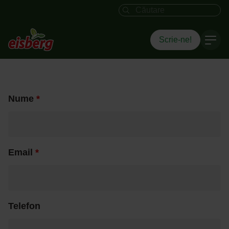
Câmpul de căutare
Scrie-ne!
Nume
*
Email
*
Telefon