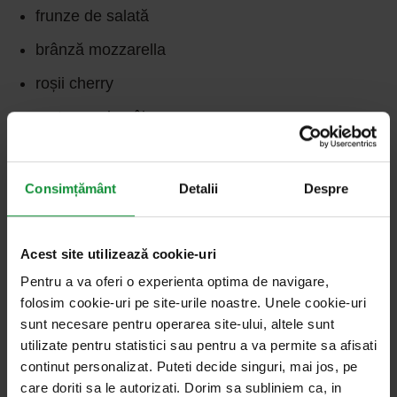
frunze de salată
brânză mozzarella
roșii cherry
crutoane de pâine
dressing balsamico
Consimțământ
Detalii
Despre
Acest site utilizează cookie-uri
Alte
produse
Pentru a va oferi o experienta optima de navigare,
folosim cookie-uri pe site-urile noastre. Unele cookie-uri
Umple-ți masa – și viața – cu culori. Și gust.
sunt necesare pentru operarea site-ului, altele sunt
utilizate pentru statistici sau pentru a va permite sa afisati
continut personalizat. Puteti decide singuri, mai jos, pe
care doriti sa le autorizati. Dorim sa subliniem ca, in