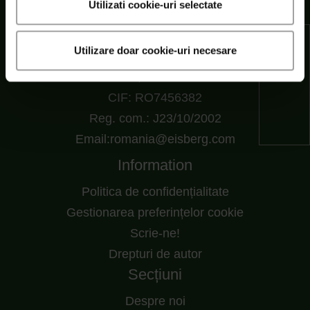
Utilizati cookie-uri selectate
SC Eisberg s.r.l.
Utilizare doar cookie-uri necesare
Șoseaua Cernica nr. 216, RO 77145 Pantelimon,
Ilfov, Romania
CIF: RO7456382
Reg. com.: J23/10/2002
Email:romania@eisberg.com
Information
Politica de confidențialitate
Gestionarea preferințelor cookie
Scrie-ne!
Drepturi de autor
Secțiuni
Despre noi