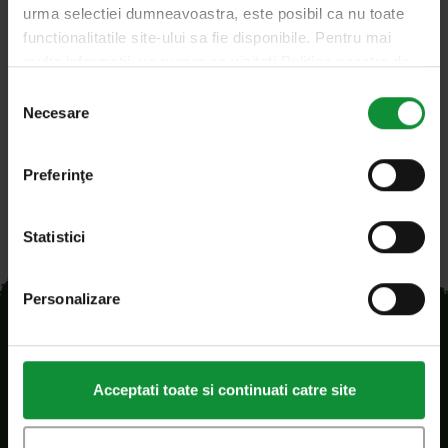
urma selectiei dumneavoastra, este posibil ca nu toate
Fresh pack
functionalitatile site-ului sa fie disponibile. Pentru mai
Bon Ton Lunch Box
multe informatii, va rugam sa vizitati Politica noastra de
confidentialitate si Politica privind modulele cookie.
Selecția
Necesare
consimțământului
Preferinţe
Statistici
Personalizare
Acceptati toate si continuati catre site