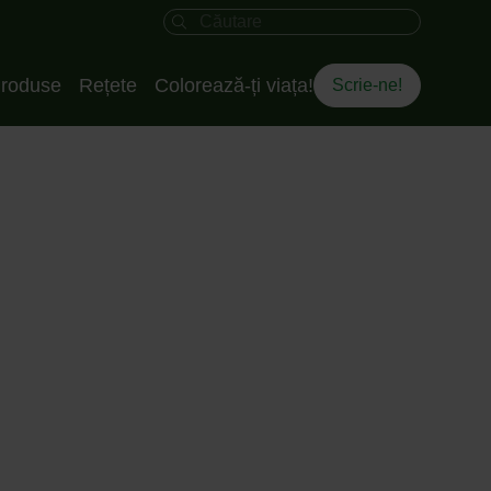
Câmpul de căutare
roduse
Rețete
Colorează-ți viața!
Scrie-ne!