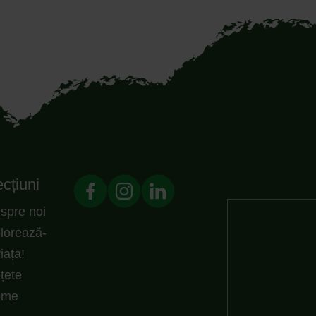
cțiuni
spre noi
lorează-
viața!
țete
ome