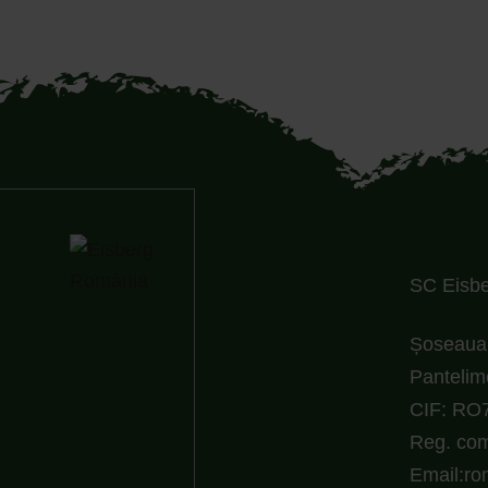
SC Eisber
Șoseaua 
Pantelim
CIF: RO
Reg. com
Email:r