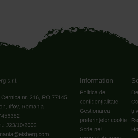
Information
Se
g s.r.l.
Politica de
De
Cernica nr. 216, RO 77145
confidențialitate
Co
on, Ilfov, Romania
Gestionarea
ți 
7456382
preferințelor cookie
Re
.: J23/10/2002
Scrie-ne!
H
omania@eisberg.com