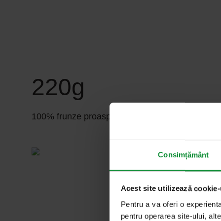
220g
100% frunze proaspete, spălate și tăiate de sal
Consimțământ
Acest site utilizează cookie-
Pentru a va oferi o experient
pentru operarea site-ului, alte