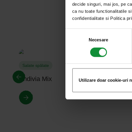
decide singuri, mai jos, pe ca
ca nu toate functionalitatile s
confidentialitate si Politica p
Selecția
consimțământului
Necesare
Salate spălate
Endivia Mix
Utilizare doar cookie-uri 