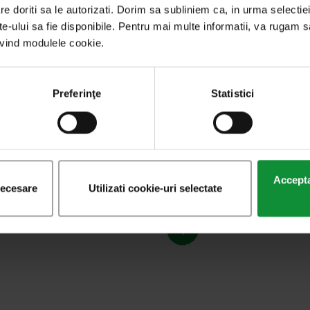
re doriti sa le autorizati. Dorim sa subliniem ca, in urma selecti
Alte
produse
ite-ului sa fie disponibile. Pentru mai multe informatii, va rugam s
rivind modulele cookie.
Umple-ți masa – și viața – cu culori. Și gust.
Preferinţe
Statistici
Salate spălate
Acceptat
Bucuria
necesare
Utilizati cookie-uri selectate