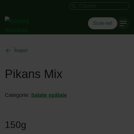
Câmpul de căutare
Scrie-ne!
Înapoi
Pikans Mix
Categorie:
Salate spălate
150g