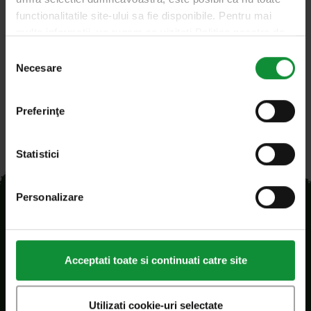
functionalitatile site-ului sa fie disponibile. Pentru mai
Endivia Mix
multe informatii, va rugam sa vizitati Politica noastra de
confidentialitate si Politica privind modulele cookie.
Selecția
Necesare
consimțământului
Preferinţe
Statistici
Personalizare
Acceptati toate si continuati catre site
Utilizati cookie-uri selectate
SC Eisberg s.r.l.