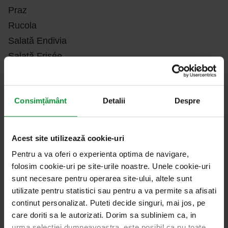
Praz
Rucola
Salată Endivia
Salată Frisée
Salată Radicchio
Consimțământ
Detalii
Despre
Acest site utilizează cookie-uri
Alte
produse
Pentru a va oferi o experienta optima de navigare,
folosim cookie-uri pe site-urile noastre. Unele cookie-uri
Umple-ți masa – și viața – cu culori. Și gust.
sunt necesare pentru operarea site-ului, altele sunt
utilizate pentru statistici sau pentru a va permite sa afisati
continut personalizat. Puteti decide singuri, mai jos, pe
care doriti sa le autorizati. Dorim sa subliniem ca, in
Salate spălate
urma selectiei dumneavoastra, este posibil ca nu toate