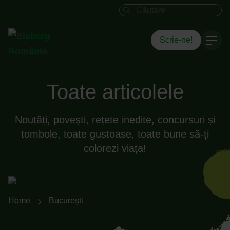
Câmpul de căutare
Scrie-ne!
Toate articolele
Noutăți, povești, rețete inedite, concursuri și
tombole, toate gustoase, toate bune să-ți
colorezi viața!
Breadcrumb-Navigation
Home
București