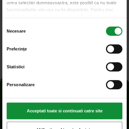
urma selectiei dumneavoastra, este posibil ca nu toate
românească, cât și de bucătăriile franceză, austro-
functionalitatile site-ului sa fie disponibile. Pentru mai
ungară,…
multe informatii, va rugam sa vizitati Politica noastra de
confidentialitate si Politica privind modulele cookie.
Selecția
Necesare
consimțământului
Preferinţe
Statistici
Personalizare
Acceptati toate si continuati catre site