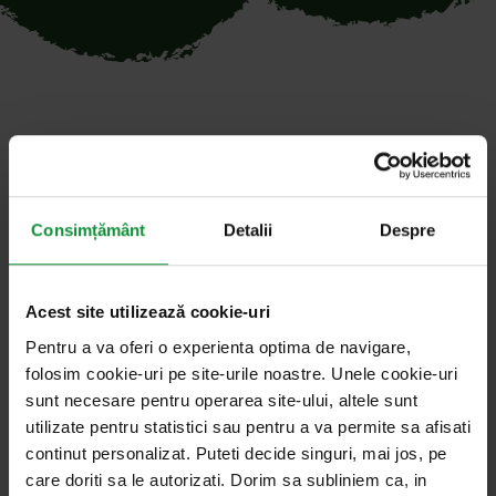
Toate articolele cu cuvântul
cheie „București”
Consimțământ
Detalii
Despre
Acest site utilizează cookie-uri
22. iulie 2025
Salata de vorbe cu Cosmin Dragomir
Pentru a va oferi o experienta optima de navigare,
Salatele Bucureștiului Interbelic: eleganță,
folosim cookie-uri pe site-urile noastre. Unele cookie-uri
rafinament și influențe europene
sunt necesare pentru operarea site-ului, altele sunt
utilizate pentru statistici sau pentru a va permite sa afisati
Supranumit „Micul Paris”, Bucureștiul avea o viață
continut personalizat. Puteti decide singuri, mai jos, pe
care doriti sa le autorizati. Dorim sa subliniem ca, in
gastronomică intensă, influențată atât de tradiția