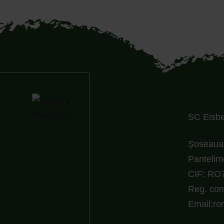
SC Eisber
Șoseaua 
Pantelim
CIF: RO
Reg. com
Email:r