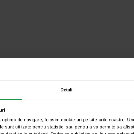
u cuvântul cheie
Detalii
uri
a optima de navigare, folosim cookie-uri pe site-urile noastre. U
le sunt utilizate pentru statistici sau pentru a va permite sa afisa
re doriti sa le autorizati. Dorim sa subliniem ca, in urma selecti