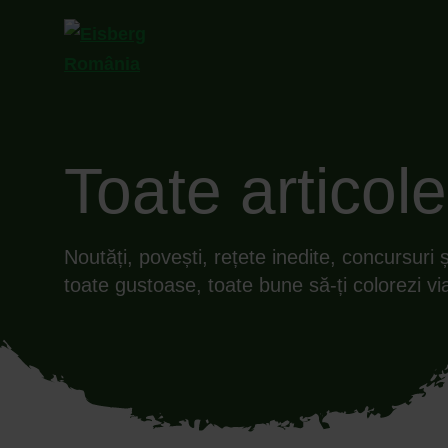
Toate articole
Noutăți, povești, rețete inedite, concursuri 
toate gustoase, toate bune să-ți colorezi vi