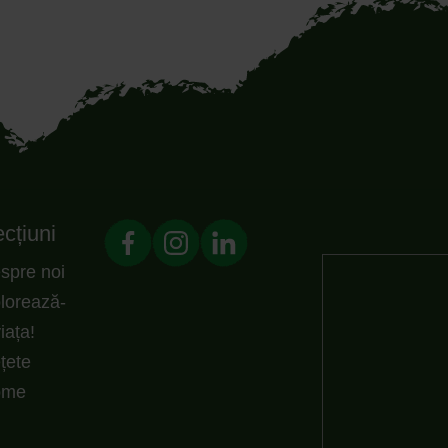
cțiuni
spre noi
lorează-
viața!
țete
ome