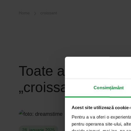
Breadcrumb-Navigation
Home
croissant
Toate articolele c
„croissant”
Consimțământ
Acest site utilizează cookie-
Pentru a va oferi o experient
pentru operarea site-ului, alte
28. ianuarie 2025
decide singuri, mai jos, pe ca