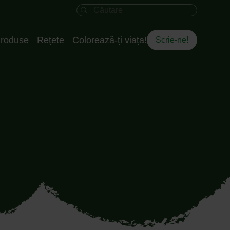
Câmpul de căutare
roduse
Rețete
Colorează-ți viața!
Scrie-ne!