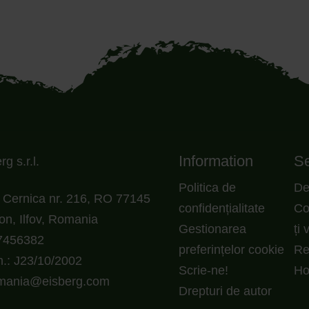
Information
Se
g s.r.l.
Politica de
De
Cernica nr. 216, RO 77145
confidențialitate
Co
on, Ilfov, Romania
Gestionarea
ți 
7456382
preferințelor cookie
Re
.: J23/10/2002
Scrie-ne!
H
omania@eisberg.com
Drepturi de autor