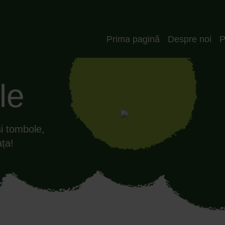
Header_RO
Prima pagină
Despre noi
P
le
și tombole,
ața!