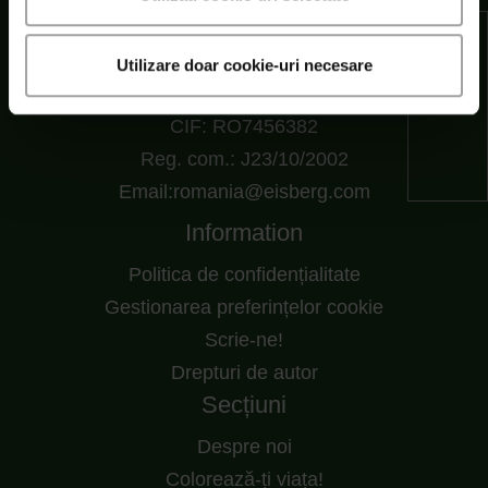
SC Eisberg s.r.l.
Șoseaua Cernica nr. 216, RO 77145 Pantelimon,
Utilizare doar cookie-uri necesare
Ilfov, Romania
CIF: RO7456382
Reg. com.: J23/10/2002
Email:romania@eisberg.com
Information
Politica de confidențialitate
Gestionarea preferințelor cookie
Scrie-ne!
Drepturi de autor
Secțiuni
Despre noi
Colorează-ți viața!