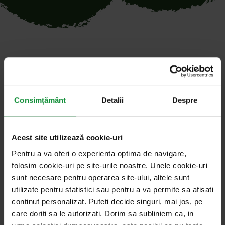
Toate articolele cu cuvântul
cheie „iepuraș”
Consimțământ
Detalii
Despre
Acest site utilizează cookie-uri
foto: Dreamstime
1. aprilie 2025
Salata de vorbe cu Cosmin Dragomir
Pentru a va oferi o experienta optima de navigare,
folosim cookie-uri pe site-urile noastre. Unele cookie-uri
Simbolurile Paştelui creştin și apariția
sunt necesare pentru operarea site-ului, altele sunt
primelor ouă de ciocolată
utilizate pentru statistici sau pentru a va permite sa afisati
continut personalizat. Puteti decide singuri, mai jos, pe
Obiceiurile pascale din zilele noastre au rădăcini
care doriti sa le autorizati. Dorim sa subliniem ca, in