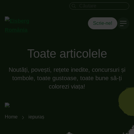
Câmpul de căutare
Scrie-ne!
Toate articolele
Noutăți, povești, rețete inedite, concursuri și
tombole, toate gustoase, toate bune să-ți
colorezi viața!
Breadcrumb-Navigation
Home
iepuraș