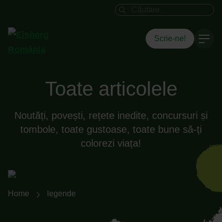
Câmpul de căutare
Scrie-ne!
Toate articolele
Noutăți, povești, rețete inedite, concursuri și
tombole, toate gustoase, toate bune să-ți
colorezi viața!
Breadcrumb-Navigation
Home
legende