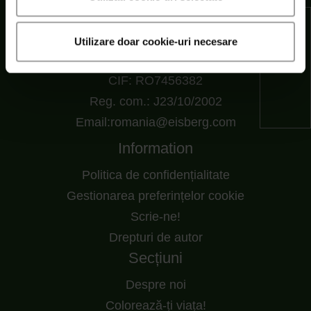
SC Eisberg s.r.l.
Șoseaua Cernica nr. 216, RO 77145 Pantelimon,
Utilizare doar cookie-uri necesare
Ilfov, Romania
CIF: RO7456382
Reg. com.: J23/10/2002
Email:romania@eisberg.com
Information
Politica de confidențialitate
Gestionarea preferințelor cookie
Scrie-ne!
Drepturi de autor
Secțiuni
Despre noi
Colorează-ți viața!