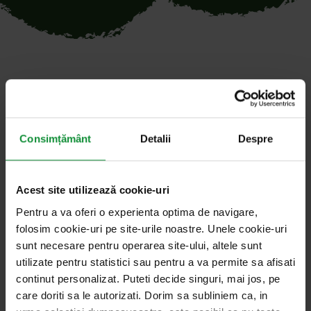
Toate articolele cu cuvântul
cheie „legende”
Consimțământ
Detalii
Despre
Acest site utilizează cookie-uri
foto: Dreamstime
1. aprilie 2025
Salata de vorbe cu Cosmin Dragomir
Pentru a va oferi o experienta optima de navigare,
folosim cookie-uri pe site-urile noastre. Unele cookie-uri
Simbolurile Paştelui creştin și apariția
sunt necesare pentru operarea site-ului, altele sunt
primelor ouă de ciocolată
utilizate pentru statistici sau pentru a va permite sa afisati
continut personalizat. Puteti decide singuri, mai jos, pe
Obiceiurile pascale din zilele noastre au rădăcini
care doriti sa le autorizati. Dorim sa subliniem ca, in