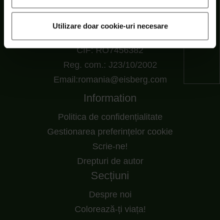
Șoseaua Cernica nr. 216, RO 77145 Pantelimon,
Utilizare doar cookie-uri necesare
Ilfov, Romania
CIF: RO7456382
Reg. com.: J23/10/2002
Email:romania@eisberg.com
Information
Politica de confidențialitate
Gestionarea preferințelor cookie
Scrie-ne!
Drepturi de autor
Secțiuni
Despre noi
Colorează-ți viața!