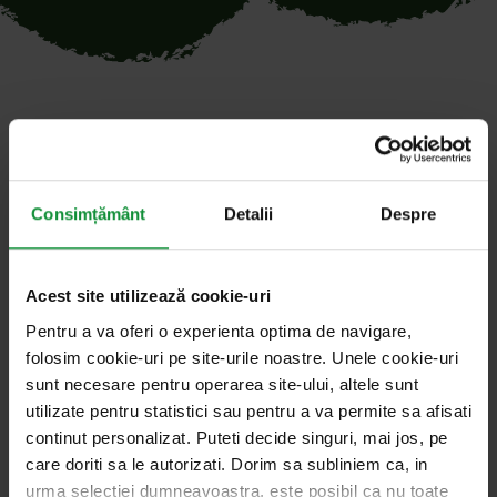
Toate articolele cu cuvântul
cheie „placinte”
Consimțământ
Detalii
Despre
Acest site utilizează cookie-uri
27. ianuarie 2026
Salata de vorbe cu Cosmin Dragomir
Pentru a va oferi o experienta optima de navigare,
folosim cookie-uri pe site-urile noastre. Unele cookie-uri
Istoria unei plăcinte, de Costache Negruzzi
sunt necesare pentru operarea site-ului, altele sunt
(1847)
utilizate pentru statistici sau pentru a va permite sa afisati
continut personalizat. Puteti decide singuri, mai jos, pe
Pe Costache Negruzzi, istoria culinară românească
care doriti sa le autorizati. Dorim sa subliniem ca, in
îl așează la loc de cinste, ca descălicător de cărți de
urma selectiei dumneavoastra, este posibil ca nu toate