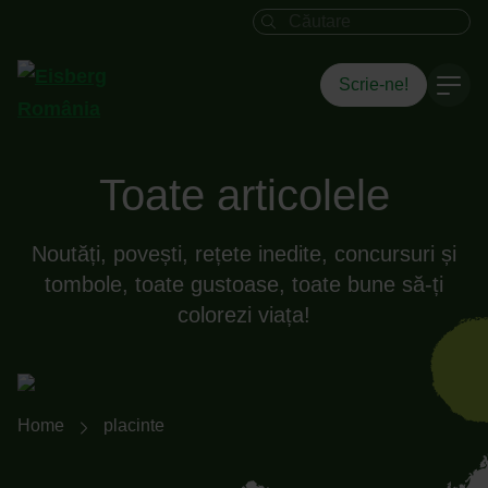
Câmpul de căutare
Scrie-ne!
Toate articolele
Noutăți, povești, rețete inedite, concursuri și
tombole, toate gustoase, toate bune să-ți
colorezi viața!
Breadcrumb-Navigation
Home
placinte