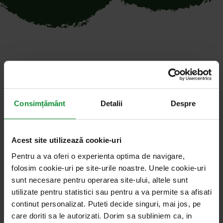
Toate articolele cu cuvântul
cheie „sfaturi”
Consimțământ
Detalii
Despre
Acest site utilizează cookie-uri
24. februarie 2026
Idei și sfaturi
Pentru a va oferi o experienta optima de navigare,
Salata de vorbe cu Cosmin Dragomir
folosim cookie-uri pe site-urile noastre. Unele cookie-uri
Zece sfaturi din 1940 pentru fripturile la
sunt necesare pentru operarea site-ului, altele sunt
utilizate pentru statistici sau pentru a va permite sa afisati
grătar
continut personalizat. Puteti decide singuri, mai jos, pe
care doriti sa le autorizati. Dorim sa subliniem ca, in
Nu există o „vreme potrivită” pentru un grătar bun –