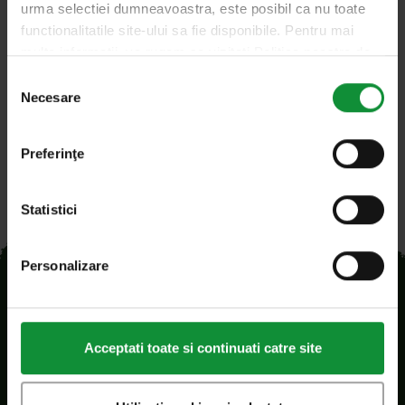
urma selectiei dumneavoastra, este posibil ca nu toate
acesta ne poate satisfice pofta de carne friptă
functionalitatile site-ului sa fie disponibile. Pentru mai
oricând, chiar…
multe informatii, va rugam sa vizitati Politica noastra de
confidentialitate si Politica privind modulele cookie.
Selecția
Necesare
consimțământului
Preferinţe
Statistici
Personalizare
Acceptati toate si continuati catre site