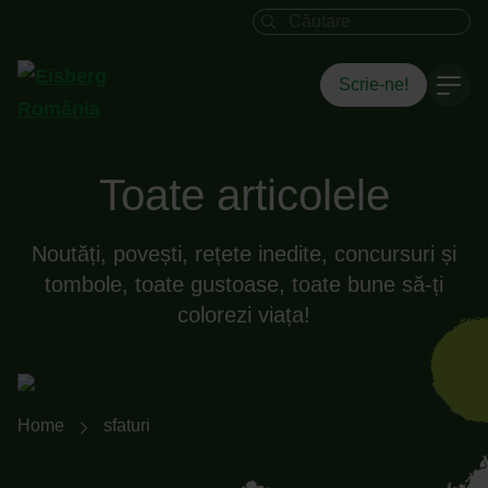
Câmpul de căutare
Scrie-ne!
Toate articolele
Noutăți, povești, rețete inedite, concursuri și
tombole, toate gustoase, toate bune să-ți
colorezi viața!
Breadcrumb-Navigation
Home
sfaturi