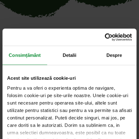
Toate articolele cu cuvântul
cheie „sos”
Consimțământ
Detalii
Despre
Acest site utilizează cookie-uri
Pentru a va oferi o experienta optima de navigare,
29. ianuarie 2026
Salata de vorbe cu Cosmin Dragomir
folosim cookie-uri pe site-urile noastre. Unele cookie-uri
Cele mai complicate sosuri din lume
sunt necesare pentru operarea site-ului, altele sunt
utilizate pentru statistici sau pentru a va permite sa afisati
Le folosim destul de des și ne bucurăm de
continut personalizat. Puteti decide singuri, mai jos, pe
care doriti sa le autorizati. Dorim sa subliniem ca, in
complexitatea aromelor ce potențează tot felul de
urma selectiei dumneavoastra, este posibil ca nu toate
mâncăruri, însă de multe…