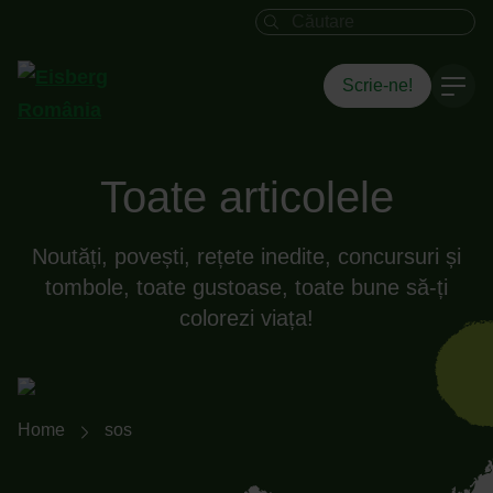
Câmpul de căutare
Scrie-ne!
Toate articolele
Noutăți, povești, rețete inedite, concursuri și
tombole, toate gustoase, toate bune să-ți
colorezi viața!
Breadcrumb-Navigation
Home
sos