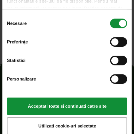
functionalitatile site-ului sa fie disponibile. Pentru mai
multe informatii, va rugam sa vizitati Politica noastra de
confidentialitate si Politica privind modulele cookie.
Selecția
Necesare
consimțământului
Preferinţe
Statistici
Personalizare
Acceptati toate si continuati catre site
SC Eisberg s.r.l.
Utilizati cookie-uri selectate