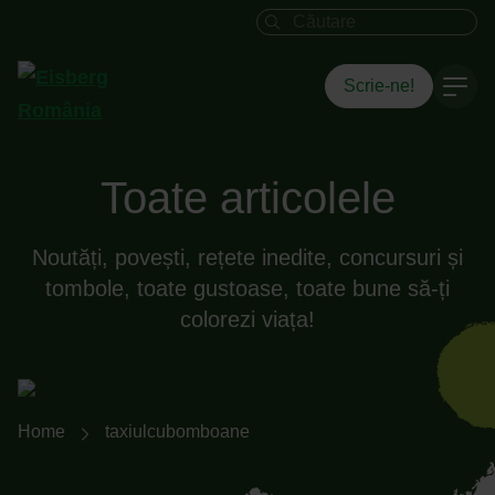
Câmpul de căutare
Scrie-ne!
Toate articolele
Noutăți, povești, rețete inedite, concursuri și
tombole, toate gustoase, toate bune să-ți
colorezi viața!
Breadcrumb-Navigation
Home
taxiulcubomboane