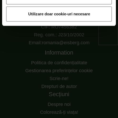
Șoseaua Cernica nr. 216, RO 77145 Pantelimon,
Utilizare doar cookie-uri necesare
Ilfov, Romania
CIF: RO7456382
Reg. com.: J23/10/2002
Email:romania@eisberg.com
Information
Politica de confidențialitate
Gestionarea preferințelor cookie
Scrie-ne!
Drepturi de autor
Secțiuni
Despre noi
Colorează-ți viața!