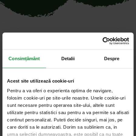
Toate articolele cu cuvântul
cheie „taxiulcubomboane”
Consimțământ
Detalii
Despre
Acest site utilizează cookie-uri
7. martie 2025
Știri
Pentru a va oferi o experienta optima de navigare,
folosim cookie-uri pe site-urile noastre. Unele cookie-uri
Inițiativa #maisănătoși aduce alimentația
sunt necesare pentru operarea site-ului, altele sunt
sănătoasă în școlile speciale din București
utilizate pentru statistici sau pentru a va permite sa afisati
continut personalizat. Puteti decide singuri, mai jos, pe
București, 25 februarie 2025 – Asociația Taxiul cu
care doriti sa le autorizati. Dorim sa subliniem ca, in
Bomboane, împreună cu Eisberg: Colour Your Life,
urma selectiei dumneavoastra, este posibil ca nu toate