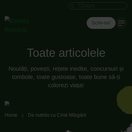
Câmpul de căutare
Scrie-ne!
Toate articolele
Noutăți, povești, rețete inedite, concursuri și
tombole, toate gustoase, toate bune să-ți
colorezi viața!
Breadcrumb-Navigation
Home
De nutritio cu Cristi Mărgărit