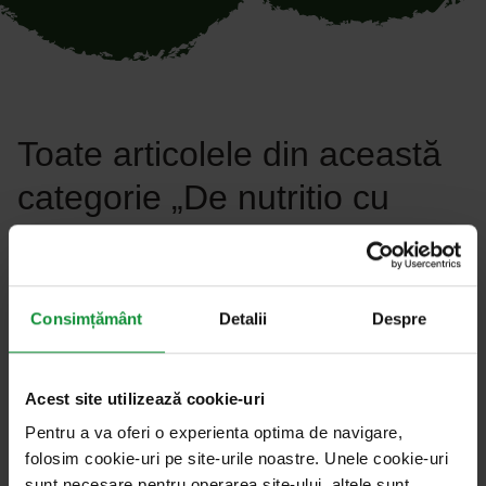
Toate articolele din această
categorie „De nutritio cu
Cristi Mărgărit”
Articole filtru
Consimțământ
Detalii
Despre
Acest site utilizează cookie-uri
Pentru a va oferi o experienta optima de navigare,
folosim cookie-uri pe site-urile noastre. Unele cookie-uri
sunt necesare pentru operarea site-ului, altele sunt