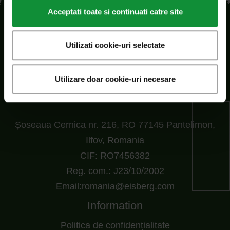
Acceptati toate si continuati catre site
Utilizati cookie-uri selectate
Utilizare doar cookie-uri necesare
SC Eisberg s.r.l.
Șoseaua Cernica nr. 216, RO 77145 Pantelimon,
Ilfov, Romania
CIF: RO7456382
Reg. com.: J23/10/2002
Email:romania@eisberg.com
Information
Politica de confidențialitate