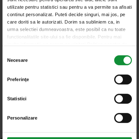
4. iunie 2025
De nutritio cu Cristi Mărgărit
utilizate pentru statistici sau pentru a va permite sa afisati
continut personalizat. Puteti decide singuri, mai jos, pe
Afrodisiaca rucola, între Vergilius și
care doriti sa le autorizati. Dorim sa subliniem ca, in
Casanova. Ce minuni mai face vedeta
urma selectiei dumneavoastra, este posibil ca nu toate
salatelor
functionalitatile site-ului sa fie disponibile. Pentru mai
multe informatii, va rugam sa vizitati Politica noastra de
„…Et Veneris revocans eruca morantuem” Începem
confidentialitate si Politica privind modulele cookie.
Selecția
cu un citat celebru dintr-un poem atribuit marelui
Necesare
consimțământului
poet latin Vergilius, care în traducere…
Preferinţe
Statistici
Personalizare