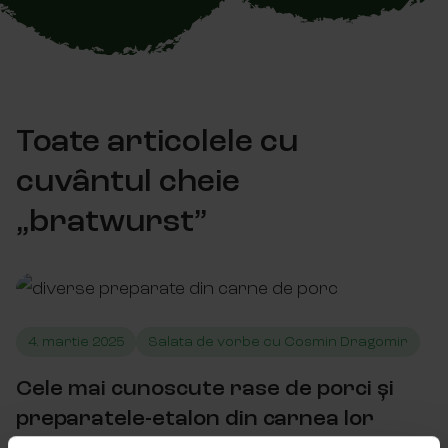
Toate articolele cu
cuvântul cheie
„bratwurst”
diverse preparate din carne de porc foto: dreamstime
4. martie 2025
Salata de vorbe cu Cosmin Dragomir
Cele mai cunoscute rase de porci și
preparatele-etalon din carnea lor