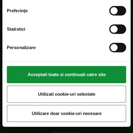
Preferinţe
SC Eisberg s.r.l.
Șoseaua Cernica nr. 216, RO 77145 Pantelimon,
Statistici
Ilfov, Romania
CIF: RO7456382
Personalizare
Reg. com.: J23/10/2002
Email:romania@eisberg.com
Information
Acceptati toate si continuati catre site
Politica de confidențialitate
Utilizati cookie-uri selectate
Gestionarea preferințelor cookie
Scrie-ne!
Drepturi de autor
Utilizare doar cookie-uri necesare
Secțiuni