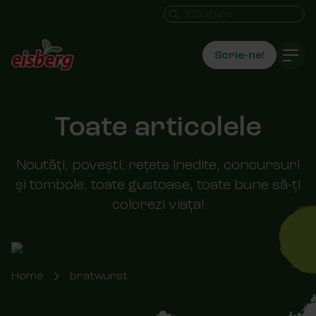
Câmpul de căutare
Scrie-ne!
Toate articolele
Noutăți, povești, rețete inedite, concursuri
și tombole, toate gustoase, toate bune să-ți
colorezi viața!
Breadcrumb-Navigation
Home
bratwurst