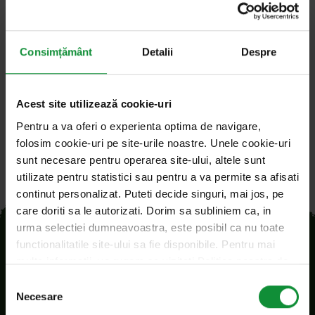
Câteva dintre cele mai cunoscute exemple de rase
de porc și preparatele emblematice făcute din
carnea acestora.
Consimțământ
Detalii
Despre
Acest site utilizează cookie-uri
Pentru a va oferi o experienta optima de navigare,
folosim cookie-uri pe site-urile noastre. Unele cookie-uri
sunt necesare pentru operarea site-ului, altele sunt
utilizate pentru statistici sau pentru a va permite sa afisati
continut personalizat. Puteti decide singuri, mai jos, pe
care doriti sa le autorizati. Dorim sa subliniem ca, in
urma selectiei dumneavoastra, este posibil ca nu toate
functionalitatile site-ului sa fie disponibile. Pentru mai
multe informatii, va rugam sa vizitati Politica noastra de
confidentialitate si Politica privind modulele cookie.
Selecția
Necesare
consimțământului