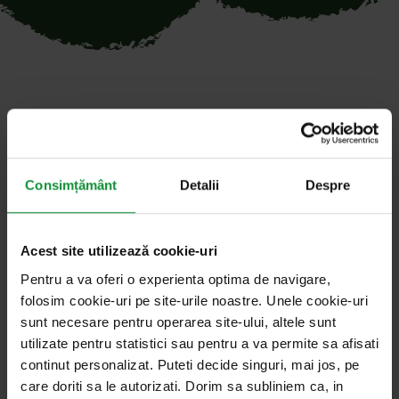
Toate articolele cu cuvântul
cheie „calitate și siguranță”
Consimțământ
Detalii
Despre
Gastro Star. (18.01.2019). Bild Christoph Kaminski (kellenbergerkam
Acest site utilizează cookie-uri
17. iunie 2026
Știri
Pentru a va oferi o experienta optima de navigare,
În Săptămâna Siguranței Alimentare, l-am
folosim cookie-uri pe site-urile noastre. Unele cookie-uri
întrebat pe directorul general ce înseamnă
sunt necesare pentru operarea site-ului, altele sunt
utilizate pentru statistici sau pentru a va permite sa afisati
leadership în calitate și siguranță
continut personalizat. Puteti decide singuri, mai jos, pe
care doriti sa le autorizati. Dorim sa subliniem ca, in
Siguranța alimentară nu este negociabilă și, ca