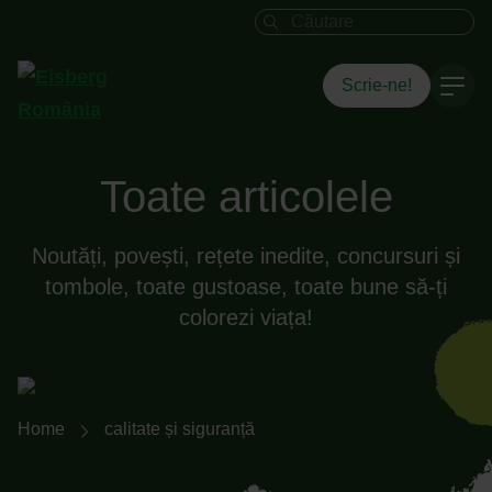
Câmpul de căutare
Scrie-ne!
Toate articolele
Noutăți, povești, rețete inedite, concursuri și
tombole, toate gustoase, toate bune să-ți
colorezi viața!
Breadcrumb-Navigation
Home
calitate și siguranță