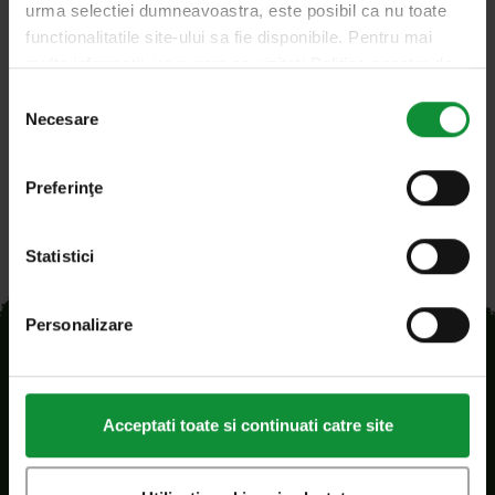
urma selectiei dumneavoastra, este posibil ca nu toate
responsabilitate critică, fiecare produs care iese din
functionalitatile site-ului sa fie disponibile. Pentru mai
fabrică trebuie să fie sigur pentru…
multe informatii, va rugam sa vizitati Politica noastra de
confidentialitate si Politica privind modulele cookie.
Selecția
Necesare
consimțământului
Preferinţe
Statistici
Personalizare
Acceptati toate si continuati catre site