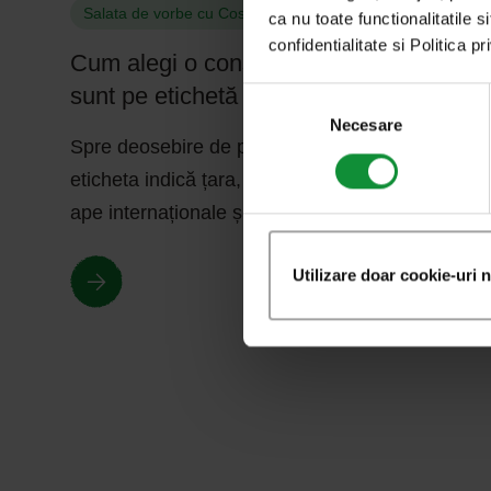
Salata de vorbe cu Cosmin Dragomir
ca nu toate functionalitatile s
confidentialitate si Politica p
Cum alegi o conservă de ton. Indiciile
sunt pe etichetă
Selecția
consimțământului
Necesare
Spre deosebire de peștele de crescătorie, unde
eticheta indică țara, tonul sălbatic trăiește în
ape internaționale și migrează peste granițe.
Utilizare doar cookie-uri 