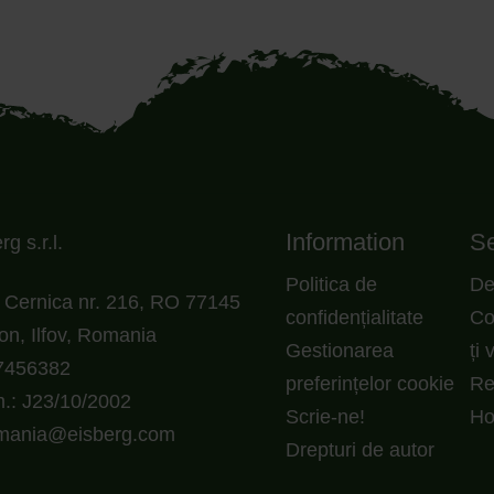
Information
Se
g s.r.l.
Politica de
De
Cernica nr. 216, RO 77145
confidențialitate
Co
on, Ilfov, Romania
Gestionarea
ți 
7456382
preferințelor cookie
Re
.: J23/10/2002
Scrie-ne!
H
omania@eisberg.com
Drepturi de autor