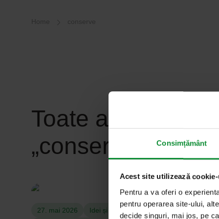
Breadcrumb-Navigation
Home
conserve
Toate articolele c
„conserve”
Consimțământ
Acest site utilizează cookie-
Pentru a va oferi o experient
pentru operarea site-ului, alte
27. mai 2026
Idei și sfaturi
decide singuri, mai jos, pe ca