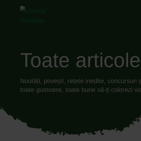
Toate articole
Noutăți, povești, rețete inedite, concursuri 
toate gustoase, toate bune să-ți colorezi vi