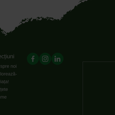
cțiuni
spre noi
lorează-
viața!
țete
ome