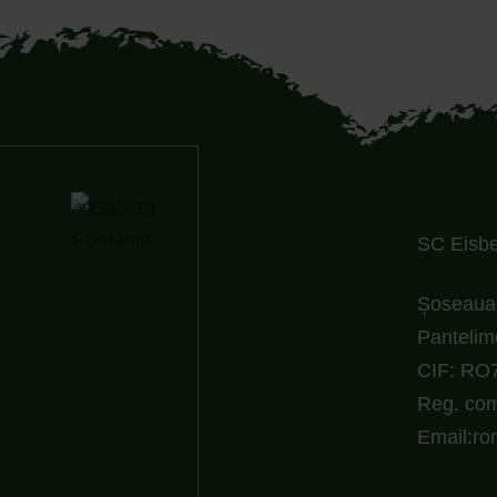
SC Eisber
Șoseaua 
Pantelim
CIF: RO
Reg. com
Email:r