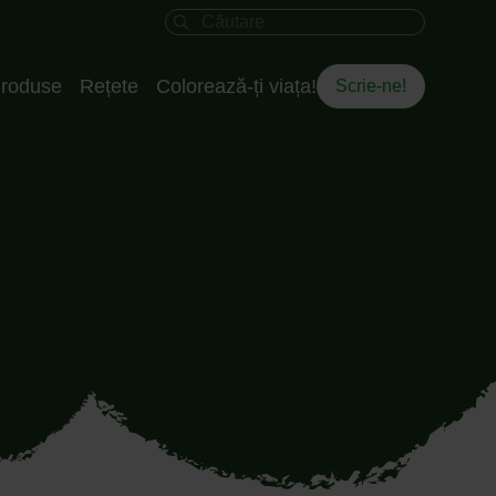
Câmpul de căutare
roduse
Rețete
Colorează-ți viața!
Scrie-ne!