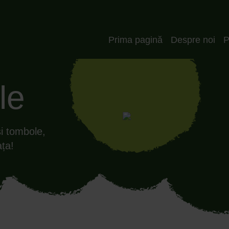
Header_RO
Prima pagină
Despre noi
P
le
și tombole,
ața!