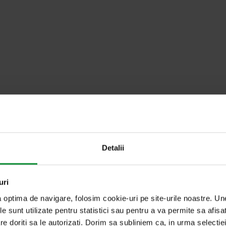
u cuvântul cheie
Detalii
uri
a optima de navigare, folosim cookie-uri pe site-urile noastre. U
le sunt utilizate pentru statistici sau pentru a va permite sa afisa
5. decembrie 2024
re doriti sa le autorizati. Dorim sa subliniem ca, in urma selecti