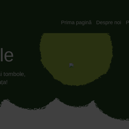
Header_RO
Prima pagină
Despre noi
P
le
și tombole,
ața!