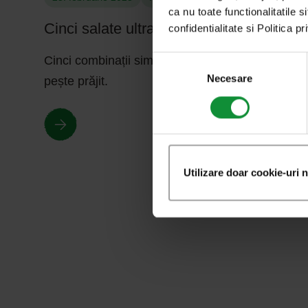
ca nu toate functionalitatile s
Cinci salate ultrasimple pentru pește
confidentialitate si Politica p
Selecția
Cinci combinații simple de salate care merg cu
consimțământului
Necesare
pește prăjit.
Utilizare doar cookie-uri 