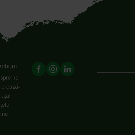
cțiuni
spre noi
lorează-
viața!
țete
ome