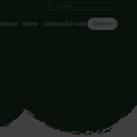
Câmpul de căutare
roduse
Rețete
Colorează-ți viața!
Scrie-ne!