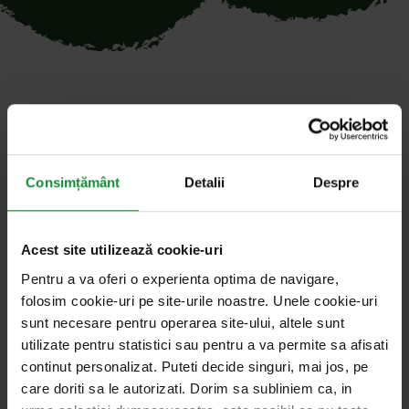
Toate articolele cu cuvântul
cheie „mangalița”
Consimțământ
Detalii
Despre
Acest site utilizează cookie-uri
diverse preparate din carne de porc foto: dreamstime
4. martie 2025
Salata de vorbe cu Cosmin Dragomir
Pentru a va oferi o experienta optima de navigare,
folosim cookie-uri pe site-urile noastre. Unele cookie-uri
Cele mai cunoscute rase de porci și
sunt necesare pentru operarea site-ului, altele sunt
preparatele-etalon din carnea lor
utilizate pentru statistici sau pentru a va permite sa afisati
continut personalizat. Puteti decide singuri, mai jos, pe
Câteva dintre cele mai cunoscute exemple de rase
care doriti sa le autorizati. Dorim sa subliniem ca, in