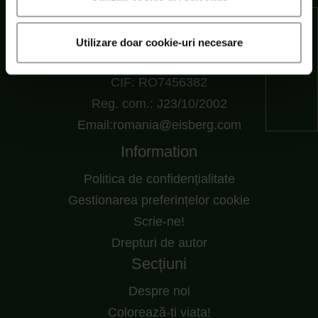
SC Eisberg s.r.l.
Șoseaua Cernica nr. 216, RO 77145 Pantelimon,
Utilizare doar cookie-uri necesare
Ilfov, Romania
CIF: RO7456382
Reg. com.: J23/10/2002
Email:romania@eisberg.com
Information
Politica de confidențialitate
Gestionarea preferințelor cookie
Scrie-ne!
Drepturi de autor
Secțiuni
Despre noi
Colorează-ți viața!