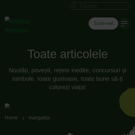
Câmpul de căutare
Scrie-ne!
Toate articolele
Noutăți, povești, rețete inedite, concursuri și
tombole, toate gustoase, toate bune să-ți
colorezi viața!
Breadcrumb-Navigation
Home
mangalița