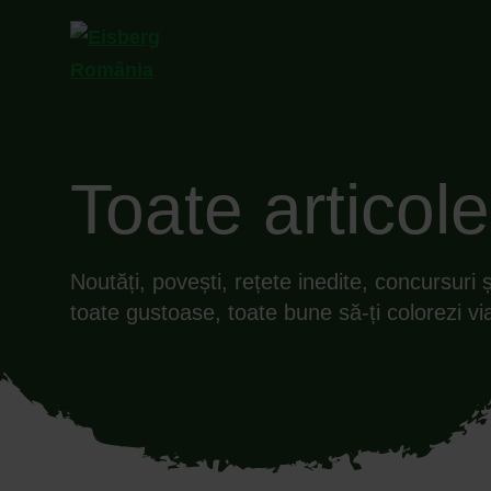
Toate articole
Noutăți, povești, rețete inedite, concursuri 
toate gustoase, toate bune să-ți colorezi vi