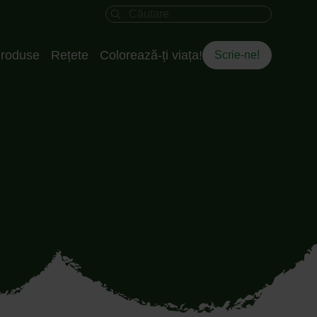
Câmpul de căutare
roduse
Rețete
Colorează-ți viața!
Scrie-ne!