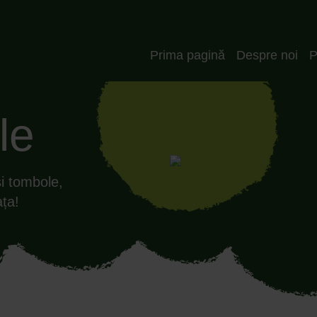
Header_RO
Prima pagină
Despre noi
P
le
și tombole,
ața!