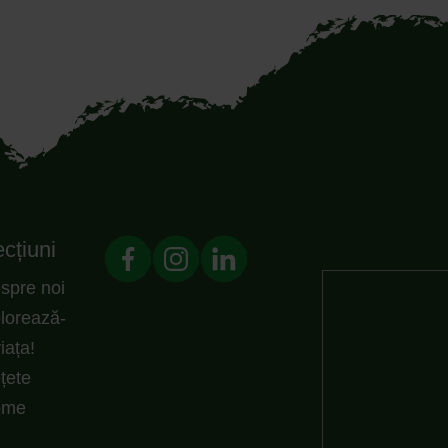
cțiuni
spre noi
lorează-
viața!
țete
ome