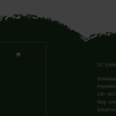
SC Eisber
Șoseaua 
Pantelim
CIF: RO
Reg. com
Email:r