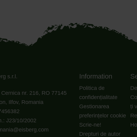
Information
Se
g s.r.l.
Politica de
De
Cernica nr. 216, RO 77145
confidențialitate
Co
on, Ilfov, Romania
Gestionarea
ți 
7456382
preferințelor cookie
Re
.: J23/10/2002
Scrie-ne!
H
omania@eisberg.com
Drepturi de autor