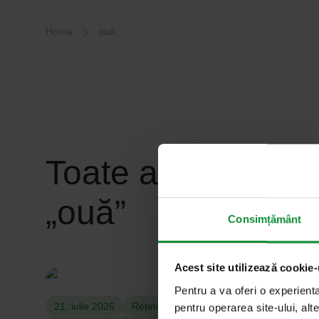
Breadcrumb-Navigation
Home
ouă
Toate articolele c
„ouă”
Consimțământ
Acest site utilizează cookie-
Pentru a va oferi o experient
21. iulie 2026
Rețete
pentru operarea site-ului, alte