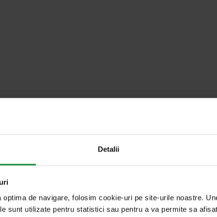
u cuvântul cheie
Detalii
uri
a optima de navigare, folosim cookie-uri pe site-urile noastre. U
foto: Dreamstime
le sunt utilizate pentru statistici sau pentru a va permite sa afisa
1. aprilie 2025
Salata de vorbe cu Cosmin Dragomir