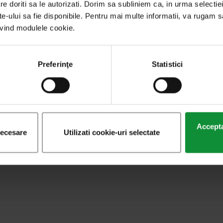
re doriti sa le autorizati. Dorim sa subliniem ca, in urma selecti
ite-ului sa fie disponibile. Pentru mai multe informatii, va rugam s
Simbolurile Paştelui creştin și apariția
rivind modulele cookie.
primelor ouă de ciocolată
Obiceiurile pascale din zilele noastre au
Preferinţe
Statistici
rădăcini imemoriale, care ţin deja de adevăruri
trecute în legendă.
Acceptat
necesare
Utilizati cookie-uri selectate