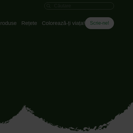
Câmpul de căutare
roduse
Rețete
Colorează-ți viața!
Scrie-ne!