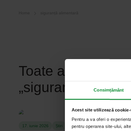
Breadcrumb-Navigation
Home
siguranță alimentară
Toate articolele c
„siguranță alimen
Consimțământ
Acest site utilizează cookie-
Pentru a va oferi o experient
Gastro Star. (18.01.2019). Bild Christoph Kaminski (kellenbe
17. iunie 2026
Știri
pentru operarea site-ului, alte