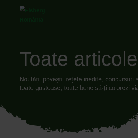
Toate articole
Noutăți, povești, rețete inedite, concursuri 
toate gustoase, toate bune să-ți colorezi vi