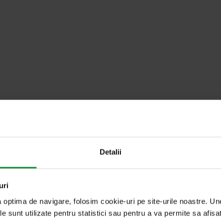
u cuvântul cheie
tară”
Detalii
uri
a optima de navigare, folosim cookie-uri pe site-urile noastre. U
rgerkaminski)
le sunt utilizate pentru statistici sau pentru a va permite sa afisa