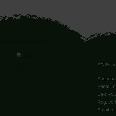
SC Eisber
Șoseaua 
Pantelim
CIF: RO
Reg. com
Email:r