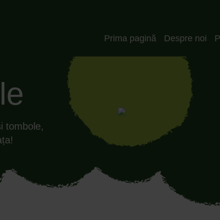
Header_RO
Prima pagină
Despre noi
P
le
și tombole,
ața!