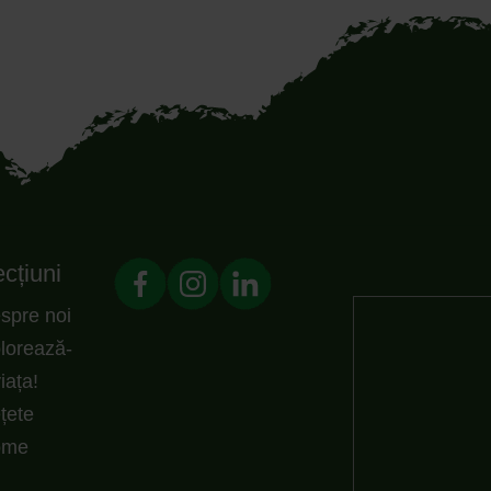
cțiuni
spre noi
lorează-
viața!
țete
ome