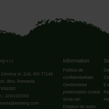
Information
Se
g s.r.l.
Politica de
De
Cernica nr. 216, RO 77145
confidențialitate
Co
on, Ilfov, Romania
Gestionarea
ți 
7456382
preferințelor cookie
Re
.: J23/10/2002
Scrie-ne!
H
omania@eisberg.com
Drepturi de autor