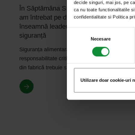
decide singuri, mai jos, pe ca
În Săptămâna Siguranței Alimentare, l-
ca nu toate functionalitatile s
am întrebat pe directorul general ce
confidentialitate si Politica p
înseamnă leadership în calitate și
Selecția
siguranță
consimțământului
Necesare
Siguranța alimentară nu este negociabilă și, ca
responsabilitate critică, fiecare produs care iese
din fabrică trebuie să fie sigur pentru…
Utilizare doar cookie-uri 