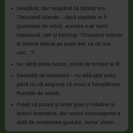
Neapărat, dar neapărat să folosiți sos
Thousand Islands – dacă papilele ar fi
guvernate de virtuți, acestea s-ar numi
maioneză, oțet și ketchup, Thousand Islands
le îmbină delicat pe toate trei, ce să mai
vrei…?!
Nu săriți peste bacon, oricăt de tentant ar fi!
Deosebit de important – nu adăugați puiul
până nu vă asigurați că sosul a întrepătruns
frunzele de salată.
Puteți să puneți și ardei gras și măsline și
ierburi aromatice, dar uneori extravaganța e
dată de simplitatea gustului, numa’ zicem…