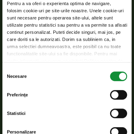
pentru cel puțin o oră, după aceea se
Pentru a va oferi o experienta optima de navigare,
folosim cookie-uri pe site-urile noastre. Unele cookie-uri
prăjește în tigaie la foc mic.
sunt necesare pentru operarea site-ului, altele sunt
Tăiem pâinea cubulețe pentru crutoane.
utilizate pentru statistici sau pentru a va permite sa afisati
continut personalizat. Puteti decide singuri, mai jos, pe
Între timp, într-o tigaie se pun la încins feliile
care doriti sa le autorizati. Dorim sa subliniem ca, in
de bacon și se lasă la foc mic până devin
urma selectiei dumneavoastra, este posibil ca nu toate
crocante.
functionalitatile site-ului sa fie disponibile. Pentru mai
multe informatii, va rugam sa vizitati Politica noastra de
Se transferă feliile de bacon pe un prosop de
confidentialitate si Politica privind modulele cookie.
Selecția
hârtie și în grăsimea rămasă se perpelesc
Necesare
consimțământului
crutoanele de pâine. (acest pas trebuie
respectat întocmai, astfel aroma baconului
Preferinţe
va fi transferată pâinii).
Puiul prăjit și lăsat să se răcească se taie
Statistici
felii sau cuburi (cum vă e mai drag) și se
pune deoparte într-un bol cuprinzător.
Personalizare