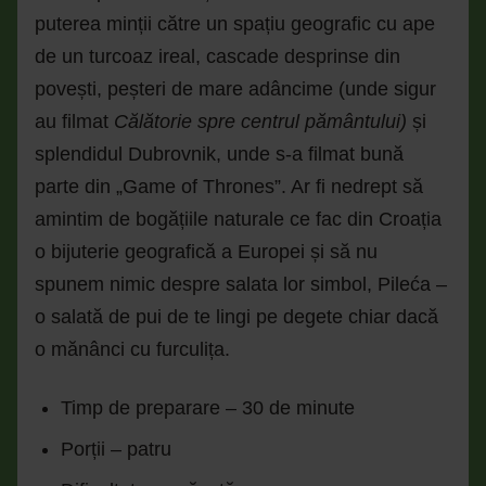
puterea minții către un spațiu geografic cu ape
de un turcoaz ireal, cascade desprinse din
povești, peșteri de mare adâncime (unde sigur
au filmat
Călătorie spre centrul pământului)
și
splendidul Dubrovnik, unde s-a filmat bună
parte din „Game of Thrones”. Ar fi nedrept să
amintim de bogățiile naturale ce fac din Croația
o bijuterie geografică a Europei și să nu
spunem nimic despre salata lor simbol, Pileća –
o salată de pui de te lingi pe degete chiar dacă
o mănânci cu furculița.
Timp de preparare – 30 de minute
Porții – patru