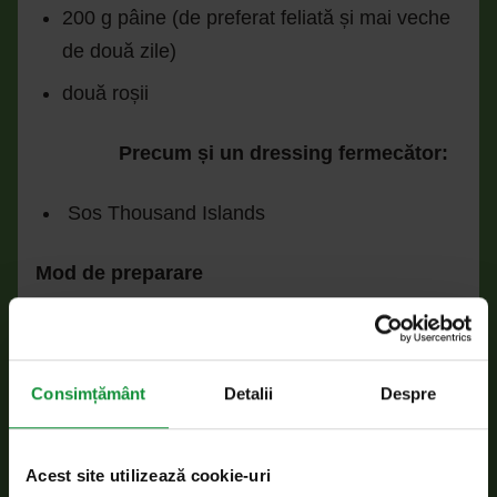
200 g pâine (de preferat feliată și mai veche
de două zile)
două roșii
Precum și un dressing fermecător:
Sos Thousand Islands
Mod de preparare
Se omogenizează într-un bol sarea, piperul
roșu și uleiul până se formează o marinată
Consimțământ
Detalii
Despre
de culoare pământie.
Se ia puiul, unge bine pe toate părțile cu
lichidul abia format și se lasă la marinat
Acest site utilizează cookie-uri