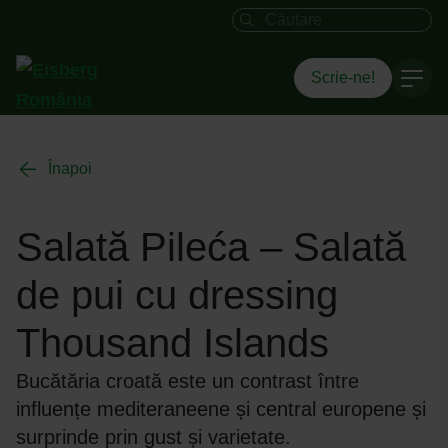
Câmpul de căutare
Scrie-ne!
Înapoi
Salată Pileća – Salată
de pui cu dressing
Thousand Islands
Bucătăria croată este un contrast între
influențe mediteraneene și central europene și
surprinde prin gust și varietate.