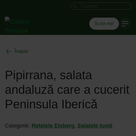
Câmpul de căutare
Scrie-ne!
Înapoi
Pipirrana, salata
andaluză care a cucerit
Peninsula Iberică
Categorie:
Rețetele Eisberg
,
Salatele lumii