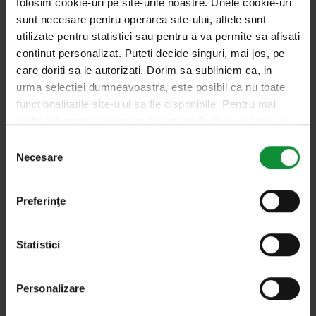
folosim cookie-uri pe site-urile noastre. Unele cookie-uri
amesteca bine.
sunt necesare pentru operarea site-ului, altele sunt
utilizate pentru statistici sau pentru a va permite sa afisati
continut personalizat. Puteti decide singuri, mai jos, pe
Într-un bol mare, combinați legumele tăiate cu
care doriti sa le autorizati. Dorim sa subliniem ca, in
usturoiul zdrobit. Dacă alegeți să includeți ouăle
urma selectiei dumneavoastra, este posibil ca nu toate
fierte și tonul, adăugați-le acum, tăind ouăle în
functionalitatile site-ului sa fie disponibile. Pentru mai
bucăți mai mari și sfărâmând tonul.
multe informatii, va rugam sa vizitati Politica noastra de
confidentialitate si Politica privind modulele cookie.
Selecția
Într-un bol mic, amestecați uleiul de măsline cu
Necesare
consimțământului
oțetul. Condimentați cu sare și piper, după gust.
Bateți bine pentru a emulsiona dressingul.
Preferinţe
Turnați dressingul peste amestecul de legume și
Statistici
amestecați bine, asigurându-vă că toate
ingredientele sunt bine acoperite. Ajustați
Personalizare
condimentarea, dacă este necesar.