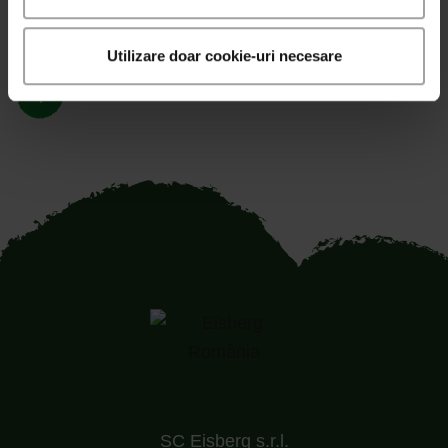
Cinci salate fresh și surprinzătoare cu
căpșuni
Utilizare doar cookie-uri necesare
SC Eisberg s.r.l.