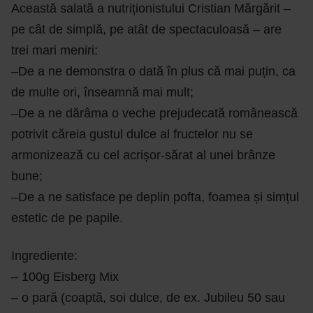
Această salată a nutriționistului Cristian Mărgărit –
pe cât de simplă, pe atât de spectaculoasă – are
trei mari meniri:
–De a ne demonstra o dată în plus că mai puțin, ca
de multe ori, înseamnă mai mult;
–De a ne dărâma o veche prejudecată românească
potrivit căreia gustul dulce al fructelor nu se
armonizează cu cel acrișor-sărat al unei brânze
bune;
–De a ne satisface pe deplin pofta, foamea și simțul
estetic de pe papile.
Ingrediente:
– 100g Eisberg Mix
– o pară (coaptă, soi dulce, de ex. Jubileu 50 sau