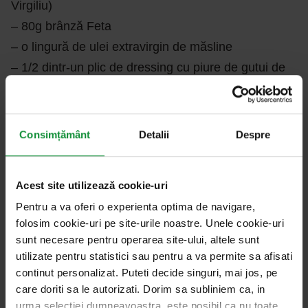
Virgiliu)
– 80g brânză Feta
– o lingură de ulei extravirgin de măsline
– 1/2 dintr-un plic de dressing cu piure de gutui de
Tokaj de la Eisberg
– puțină sare și piper
Consimțământ
Detalii
Despre
Pentru variație, o altă combinație este, la aceeași
salată, același dressing și același fruct, brânză
Acest site utilizează cookie-uri
albastră (cu mucegai nobil) și nuci Pecan.
Pentru a va oferi o experienta optima de navigare,
folosim cookie-uri pe site-urile noastre. Unele cookie-uri
sunt necesare pentru operarea site-ului, altele sunt
utilizate pentru statistici sau pentru a va permite sa afisati
continut personalizat. Puteti decide singuri, mai jos, pe
Ai un ingredient. Sălățește-l!
Rețete rapide
care doriti sa le autorizati. Dorim sa subliniem ca, in
Cinci salate fresh și surprinzătoare cu
urma selectiei dumneavoastra, este posibil ca nu toate