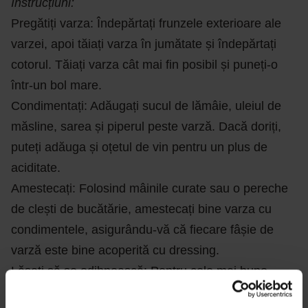
Instrucțiuni:
Pregătiți varza: Îndepărtați frunzele exterioare ale
varzei, apoi tăiați varza în jumătate și îndepărtați
cotorul. Tăiați varza cât mai fin posibil și puneți-o
într-un bol mare.
Condimentați: Adăugați sucul de lămâie, uleiul de
măsline, sarea și piperul peste varză. Dacă doriți,
puteți adăuga și oțetul de vin pentru un plus de
aciditate.
Amestecați: Folosind mâinile curate sau o pereche
de clești de bucătărie, amestecați bine varza cu
condimentele, asigurându-vă că fiecare fâșie de
varză este bine acoperită cu dressing.
Lăsați să se odihnească: Pentru cele mai bune
rezultate, lăsați salata să se odihnească pentru cel