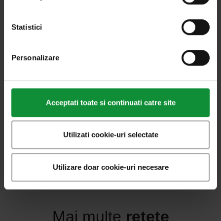
Cosmin Dragomir
Statistici
Foto:
dreamstime
Personalizare
Ai un ingredient. Sălățește-l!
Rețete rapide
Cinci salate fresh și surprinzătoare cu
Acceptati toate si continuati catre site
căpșuni
Utilizati cookie-uri selectate
Utilizare doar cookie-uri necesare
Mai multe
rețete