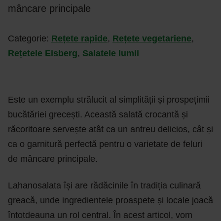
mâncare principale
Categorie:
Rețete rapide
,
Rețete vegetariene
,
Rețetele Eisberg
,
Salatele lumii
Este un exemplu strălucit al simplității și prospețimii
bucătăriei grecești. Această salată crocantă și
răcoritoare servește atât ca un antreu delicios, cât și
ca o garnitură perfectă pentru o varietate de feluri
de mâncare principale.
Lahanosalata își are rădăcinile în tradiția culinară
greacă, unde ingredientele proaspete și locale joacă
întotdeauna un rol central. În acest articol, vom