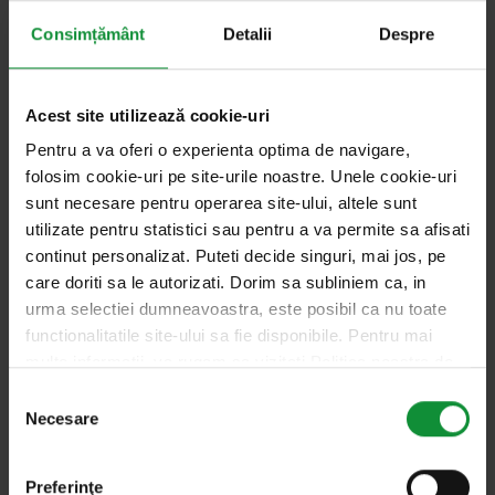
puțin 30 de minute înainte de servire. Acest pas
Consimțământ
Detalii
Despre
permite verzei să se înmoaie ușor și să absoarbă
aromele dressingului.
Garnisiți și serviți: Înainte de servire, amestecați
Acest site utilizează cookie-uri
salata încă o dată și ajustați condimentele, dacă
Pentru a va oferi o experienta optima de navigare,
este necesar. Garnisiți cu mărar sau pătrunjel
folosim cookie-uri pe site-urile noastre. Unele cookie-uri
sunt necesare pentru operarea site-ului, altele sunt
proaspăt, dacă folosiți.
utilizate pentru statistici sau pentru a va permite sa afisati
Lahanosalata poate fi personalizată în funcție de
continut personalizat. Puteti decide singuri, mai jos, pe
preferințele personale. Unii adaugă morcov ras
care doriti sa le autorizati. Dorim sa subliniem ca, in
pentru un plus de dulceață și culoare sau un vârf de
urma selectiei dumneavoastra, este posibil ca nu toate
functionalitatile site-ului sa fie disponibile. Pentru mai
cuțit de zahăr pentru a echilibra aciditatea. De
multe informatii, va rugam sa vizitati Politica noastra de
asemenea, este populară adăugarea de măr ras
confidentialitate si Politica privind modulele cookie.
Selecția
sau stafide pentru o notă de dulce. Pentru cei care
Necesare
consimțământului
preferă un pic de picant, adăugarea de ardei iute
tocat fin este o opțiune excelentă.
Preferinţe