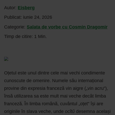
Autor:
Eisberg
Publicat:
iunie 24, 2026
Categorie:
Salata de vorbe cu Cosmin Dragomir
Timp de citire: 1 Min.
Oțetul este unul dintre cele mai vechi condimente
cunoscute de omenire. Numele său internațional
provine din expresia franceză vin aigre („vin acru”),
însă utilizarea sa este mult mai veche decât limba
franceză. În limba română, cuvântul „oțet” își are
originile în slava veche, unde
ocĭtŭ
desemna același