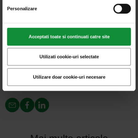
roșiei poate fi acoperit.
Personalizare
foto:
dreamstime
Acceptati toate si continuati catre site
oțet
salate
Utilizati cookie-uri selectate
Eisberg
Utilizare doar cookie-uri necesare
Partajați această postare: