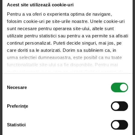
Acest site utilizează cookie-uri
Pentru a va oferi o experienta optima de navigare,
Se pune sau nu oțet peste tomate?
folosim cookie-uri pe site-urile noastre. Unele cookie-uri
sunt necesare pentru operarea site-ului, altele sunt
În multe țări se pune. În bucătăria italiană, de
utilizate pentru statistici sau pentru a va permite sa afisati
exemplu, roșiile sunt adesea asezonate cu oțet
continut personalizat. Puteti decide singuri, mai jos, pe
balsamic. În alte regiuni mediteraneene se folosește
care doriti sa le autorizati. Dorim sa subliniem ca, in
urma selectiei dumneavoastra, este posibil ca nu toate
oțet de vin sau suc de lămâie.
functionalitatile site-ului sa fie disponibile. Pentru mai
multe informatii, va rugam sa vizitati Politica noastra de
Totuși, există un motiv pentru care numeroși
confidentialitate si Politica privind modulele cookie.
Selecția
consumatori preferă roșiile fără oțet: roșia este deja
Necesare
consimțământului
un fruct relativ acid. Ea conține în mod natural acizi
organici, în special acid citric și acid malic. O roșie
Preferinţe
bine coaptă are un echilibru delicat între zaharuri și
aciditate. Dacă se adaugă prea mult oțet, acest
Statistici
echilibru poate fi perturbat, iar gustul natural al