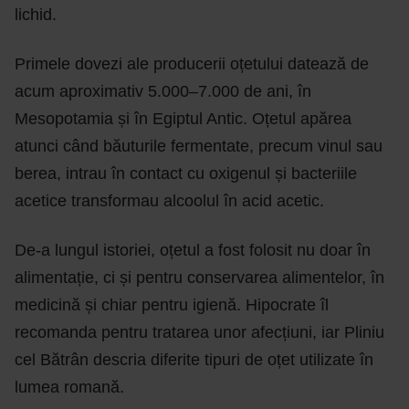
lichid.
Primele dovezi ale producerii oțetului datează de
acum aproximativ 5.000–7.000 de ani, în
Mesopotamia și în Egiptul Antic. Oțetul apărea
atunci când băuturile fermentate, precum vinul sau
berea, intrau în contact cu oxigenul și bacteriile
acetice transformau alcoolul în acid acetic.
De-a lungul istoriei, oțetul a fost folosit nu doar în
alimentație, ci și pentru conservarea alimentelor, în
medicină și chiar pentru igienă. Hipocrate îl
recomanda pentru tratarea unor afecțiuni, iar Pliniu
cel Bătrân descria diferite tipuri de oțet utilizate în
lumea romană.